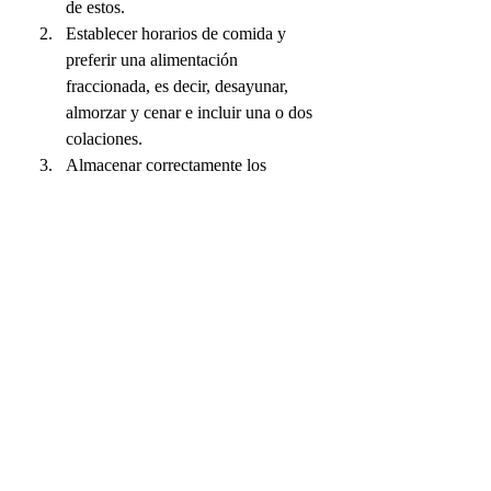
de estos.
Establecer horarios de comida y 
preferir una alimentación 
fraccionada, es decir, desayunar, 
almorzar y cenar e incluir una o dos 
colaciones.
Almacenar correctamente los 
alimentos para evitar pérdidas .
Evitar comprar alimentos poco 
saludables. Tenerlos en casa 
implicaría que todo el grupo 
familiar
 los consuma.
Comer de manera consciente, lo 
que considera escuchar las señales 
de hambre y saciedad. Para ello, se 
recomienda comer lento, evitar 
comer frente al televisor, 
computador o celular. Ingerir 
alimentos hasta estar satisfecho 